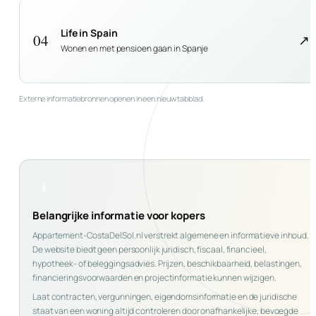
Life in Spain
04
↗
Wonen en met pensioen gaan in Spanje
Externe informatiebronnen openen in een nieuw tabblad.
i
Belangrijke informatie voor kopers
Appartement-CostaDelSol.nl verstrekt algemene en informatieve inhoud.
De website biedt geen persoonlijk juridisch, fiscaal, financieel,
hypotheek- of beleggingsadvies. Prijzen, beschikbaarheid, belastingen,
financieringsvoorwaarden en projectinformatie kunnen wijzigen.
Laat contracten, vergunningen, eigendomsinformatie en de juridische
staat van een woning altijd controleren door onafhankelijke, bevoegde