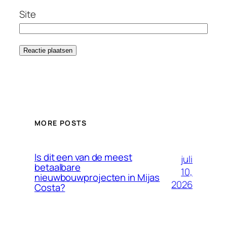
Site
MORE POSTS
Is dit een van de meest
juli
betaalbare
10,
nieuwbouwprojecten in Mijas
2026
Costa?