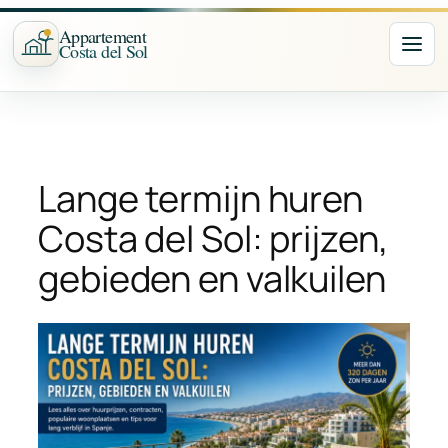
Ga
Appartement
naar
Costa del Sol
Nav
de
inhoud
Lange termijn huren
Costa del Sol: prijzen,
gebieden en valkuilen