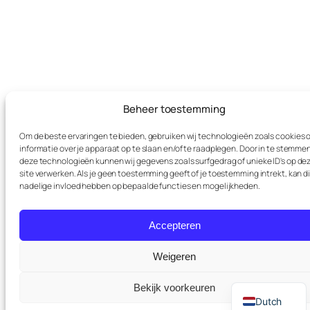
Beheer toestemming
Om de beste ervaringen te bieden, gebruiken wij technologieën zoals cookies
informatie over je apparaat op te slaan en/of te raadplegen. Door in te stemme
deze technologieën kunnen wij gegevens zoals surfgedrag of unieke ID's op de
site verwerken. Als je geen toestemming geeft of je toestemming intrekt, kan d
nadelige invloed hebben op bepaalde functies en mogelijkheden.
Accepteren
Weigeren
English
Bekijk voorkeuren
Dutch