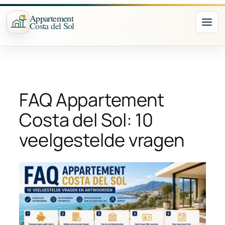
Ga
Appartement
naar
Costa del Sol
Nav
de
inhoud
FAQ Appartement
Costa del Sol: 10
veelgestelde vragen