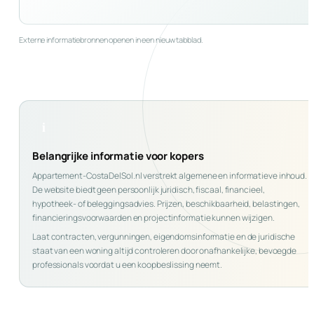
Externe informatiebronnen openen in een nieuw tabblad.
i
Belangrijke informatie voor kopers
Appartement-CostaDelSol.nl verstrekt algemene en informatieve inhoud.
De website biedt geen persoonlijk juridisch, fiscaal, financieel,
hypotheek- of beleggingsadvies. Prijzen, beschikbaarheid, belastingen,
financieringsvoorwaarden en projectinformatie kunnen wijzigen.
Laat contracten, vergunningen, eigendomsinformatie en de juridische
staat van een woning altijd controleren door onafhankelijke, bevoegde
professionals voordat u een koopbeslissing neemt.