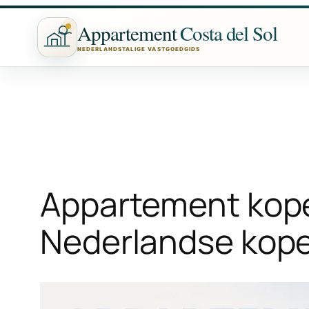
Ga
Appartement
Costa del Sol
naar
NEDERLANDSTALIGE VASTGOEDGIDS
de
inhoud
Appartement kope
Nederlandse kop