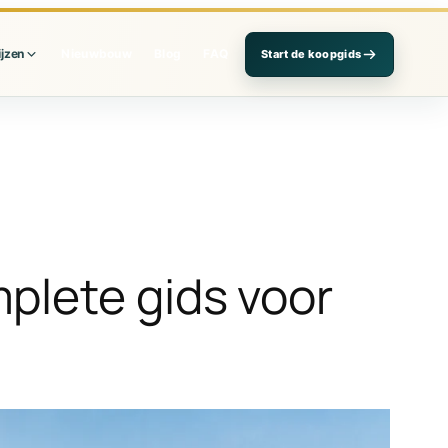
ijzen
Nieuwbouw
Blog
FAQ
Start de koopgids
plete gids voor