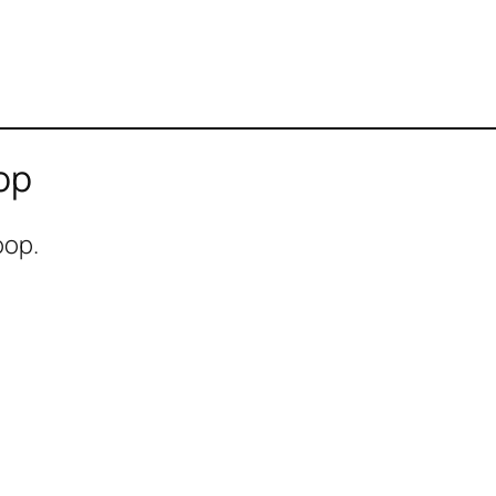
op
oop.