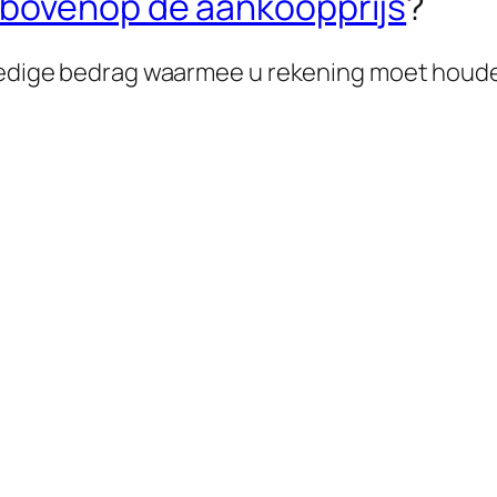
 bovenop de aankoopprijs
?
lledige bedrag waarmee u rekening moet houd