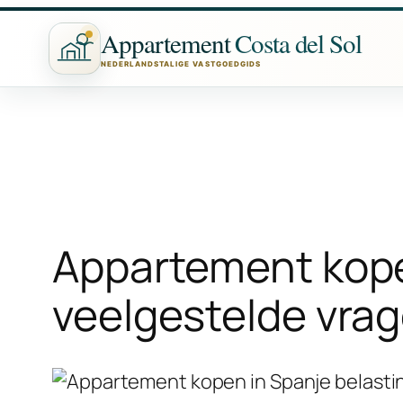
Ga
Appartement
Costa del Sol
naar
NEDERLANDSTALIGE VASTGOEDGIDS
de
inhoud
Appartement kope
veelgestelde vra