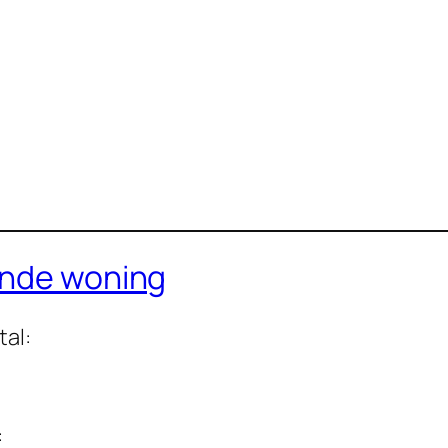
ande woning
tal:
: