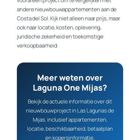
vooral een project om te vergelijken met
andere nieuwbouwappartementen aan de
Costa del Sol. Kijk niet alleen naar prijs, maar
ook naar locatie, kosten, oplevering,
juridische zekerheid en toekomstige
verkoopbaarheid.
Meer weten over
Laguna One Mijas?
Bekijk de actuele informatie over dit
nieuwbouwproject in Las Lagunas de
Mijas, inclusief appartementen,
locatie, beschikbaarheid, betaalplan
en kopersinformatie.