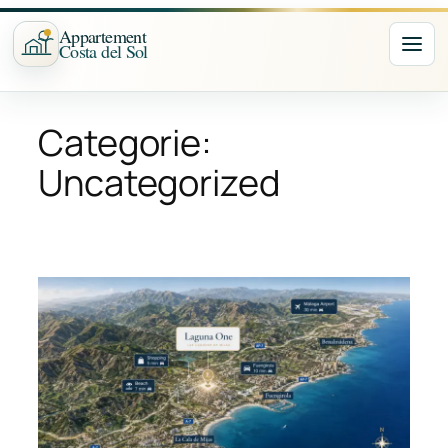
Ga
Appartement
naar
Costa del Sol
Nav
de
inhoud
Categorie:
Uncategorized