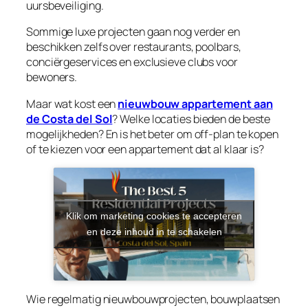
uursbeveiliging.
Sommige luxe projecten gaan nog verder en
beschikken zelfs over restaurants, poolbars,
conciërgeservices en exclusieve clubs voor
bewoners.
Maar wat kost een
nieuwbouw appartement aan
de Costa del Sol
? Welke locaties bieden de beste
mogelijkheden? En is het beter om off-plan te kopen
of te kiezen voor een appartement dat al klaar is?
Klik om marketing cookies te accepteren
en deze inhoud in te schakelen
Wie regelmatig nieuwbouwprojecten, bouwplaatsen