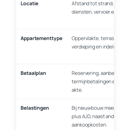
Locatie
Afstand tot strand, winkel
diensten, vervoer en Fueng
Appartementtype
Oppervlakte, terras, oriënt
verdieping en indeling.
Betaalplan
Reservering, aanbetaling,
termijnbetalingen en betal
akte.
Belastingen
Bij nieuwbouw meestal 10
plus AJD, naast andere
aankoopkosten.